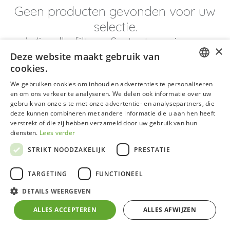
Geen producten gevonden voor uw
selectie.
Wis alle filters & start opnieuw
×
Deze website maakt gebruik van
cookies.
DUTCH
We gebruiken cookies om inhoud en advertenties te personaliseren
en om ons verkeer te analyseren. We delen ook informatie over uw
GERMAN
gebruik van onze site met onze advertentie- en analysepartners, die
deze kunnen combineren met andere informatie die u aan hen heeft
FRENCH
verstrekt of die zij hebben verzameld door uw gebruik van hun
ENGLISH
diensten.
Lees verder
STRIKT NOODZAKELIJK
PRESTATIE
TARGETING
FUNCTIONEEL
DETAILS WEERGEVEN
ALLES ACCEPTEREN
ALLES AFWIJZEN