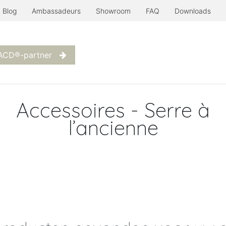
Blog
Ambassadeurs
Showroom
FAQ
Downloads
Serre à l'ancienne
Nog meer...
Inspiratie
Contact
W
 ACD®-partner
Accessoires - Serre à
l’ancienne