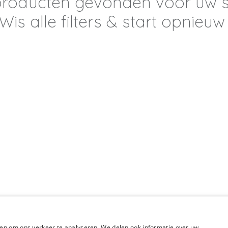
roducten gevonden voor uw se
Wis alle filters & start opnieu
en om ons verkeer te analyseren. We delen ook informatie over uw