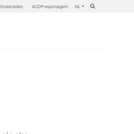
Onderdelen
ACD® exportagent
NL
aarom ACD®