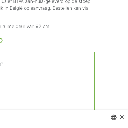
nclusief BTW, aan-huis-geleverd op de stoep
jk in België op aanvraag. Bestellen kan via
n ruime deur van 92 cm.
0
m²
×