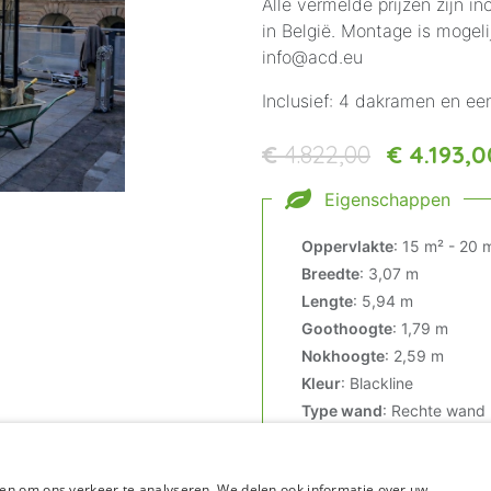
Alle vermelde prijzen zijn i
in België. Montage is mogeli
info@acd.eu
Inclusief: 4 dakramen en ee
€
4.822,00
€
4.193,0
Eigenschappen
Oppervlakte
:
15 m² - 20 
Breedte
:
3,07 m
Lengte
:
5,94 m
Goothoogte
:
1,79 m
Nokhoogte
:
2,59 m
Kleur
:
Blackline
Type wand
:
Rechte wand
en om ons verkeer te analyseren. We delen ook informatie over uw