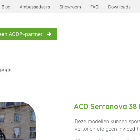
Blog
Ambassadeurs
Showroom
FAQ
Downloads
Serre à l'ancienne
Nog meer...
Inspiratie
Contact
een ACD®-partner
eals
ACD Serranova 38 
Deze modellen kunnen spore
vertonen die geen invloed