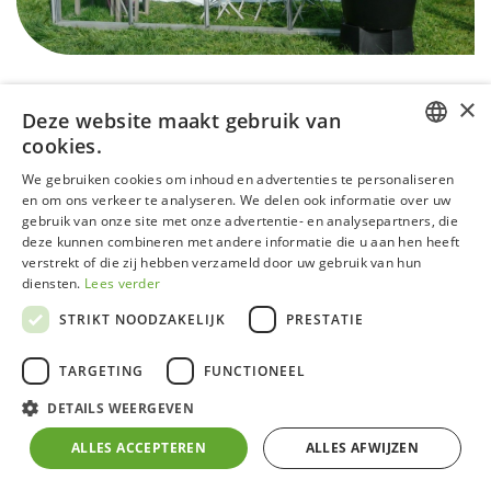
×
Deze website maakt gebruik van
cookies.
DUTCH
We gebruiken cookies om inhoud en advertenties te personaliseren
en om ons verkeer te analyseren. We delen ook informatie over uw
GERMAN
gebruik van onze site met onze advertentie- en analysepartners, die
ACD Serranova 36 ALU - Deals
deze kunnen combineren met andere informatie die u aan hen heeft
FRENCH
verstrekt of die zij hebben verzameld door uw gebruik van hun
ENGLISH
NEW DEAL
diensten.
Lees verder
STRIKT NOODZAKELIJK
PRESTATIE
Deze modellen kunnen sporen van intern gebruik of
interne opbouw vertonen die geen invloed hebben op
TARGETING
FUNCTIONEEL
de werking.
DETAILS WEERGEVEN
Alle vermelde prijzen zijn inclusief BTW, aan-huis-
ALLES ACCEPTEREN
ALLES AFWIJZEN
geleverd op de stoep in België. Montage is mogelijk in
België op aanvraag. Bestellen kan via info@acd.eu