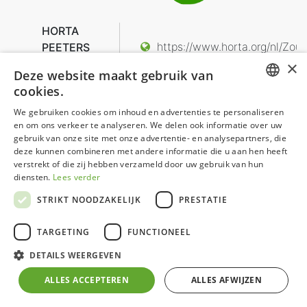
HORTA
https://www.horta.org/nl/Zou
PEETERS
zoutleeuw@horta.org
Lewastraat
×
Deze website maakt gebruik van
00 32 11 780041
2
cookies.
3440
DUTCH
Zoutleeuw
We gebruiken cookies om inhoud en advertenties te personaliseren
en om ons verkeer te analyseren. We delen ook informatie over uw
België
GERMAN
gebruik van onze site met onze advertentie- en analysepartners, die
deze kunnen combineren met andere informatie die u aan hen heeft
FRENCH
verstrekt of die zij hebben verzameld door uw gebruik van hun
ENGLISH
diensten.
Lees verder
STRIKT NOODZAKELIJK
PRESTATIE
TARGETING
FUNCTIONEEL
DETAILS WEERGEVEN
ALLES ACCEPTEREN
ALLES AFWIJZEN