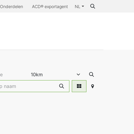
Onderdelen
ACD® exportagent
NL
aarom ACD®