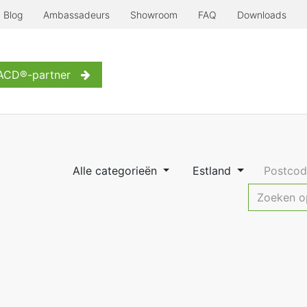
Blog
Ambassadeurs
Showroom
FAQ
Downloads
Serre à l'ancienne
Nog meer...
Inspiratie
Contact
W
 ACD®-partner
Alle categorieën
Estland