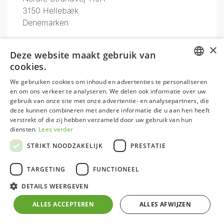
3150
Hellebæk
Denemarken
×
Deze website maakt gebruik van
cookies.
DUTCH
We gebruiken cookies om inhoud en advertenties te personaliseren
en om ons verkeer te analyseren. We delen ook informatie over uw
GERMAN
gebruik van onze site met onze advertentie- en analysepartners, die
deze kunnen combineren met andere informatie die u aan hen heeft
FRENCH
verstrekt of die zij hebben verzameld door uw gebruik van hun
ENGLISH
diensten.
Lees verder
STRIKT NOODZAKELIJK
PRESTATIE
TARGETING
FUNCTIONEEL
DETAILS WEERGEVEN
ALLES ACCEPTEREN
ALLES AFWIJZEN
Onze site