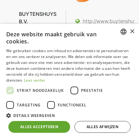
BUYTENSHUYS
http://www.buytenshuys.
B.V.
info@buytenshuys.nl
Middelerf 8C
×
Deze website maakt gebruik van
00 31 857 607090
3851 SP
cookies.
ERMELO
DUTCH
Nederland
We gebruiken cookies om inhoud en advertenties te personaliseren
en om ons verkeer te analyseren. We delen ook informatie over uw
GERMAN
gebruik van onze site met onze advertentie- en analysepartners, die
deze kunnen combineren met andere informatie die u aan hen heeft
FRENCH
verstrekt of die zij hebben verzameld door uw gebruik van hun
ENGLISH
diensten.
Lees verder
STRIKT NOODZAKELIJK
PRESTATIE
TARGETING
FUNCTIONEEL
DETAILS WEERGEVEN
ALLES ACCEPTEREN
ALLES AFWIJZEN