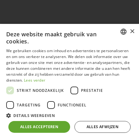
×
Deze website maakt gebruik van
Onze site
cookies.
DUTCH
We gebruiken cookies om inhoud en advertenties te personaliseren
Startpagina
en om ons verkeer te analyseren. We delen ook informatie over uw
GERMAN
Showroom
gebruik van onze site met onze advertentie- en analysepartners, die
deze kunnen combineren met andere informatie die u aan hen heeft
FRENCH
FAQ
verstrekt of die zij hebben verzameld door uw gebruik van hun
ENGLISH
diensten.
Lees verder
Downloads
STRIKT NOODZAKELIJK
PRESTATIE
Voorwaarden
TARGETING
FUNCTIONEEL
Algemene voorwaarden
DETAILS WEERGEVEN
Leveringsvoorwaarden
ALLES ACCEPTEREN
ALLES AFWIJZEN
Montagevoorwaarden