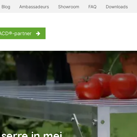
Blog
Ambassadeurs
Showroom
FAQ
Downloads
Serre à l'ancienne
Nog meer...
Inspiratie
Contact
W
 ACD®-partner
serre in mei