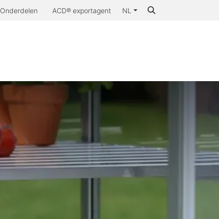
Onderdelen
ACD® exportagent
NL
aarom ACD®