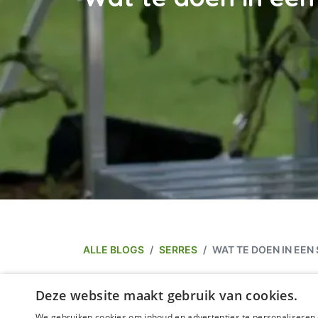
ALLE BLOGS
SERRES
WAT TE DOEN IN EEN 
Wat te doen in een se
Deze website maakt gebruik van cookies.
We gebruiken cookies om inhoud en advertenties te personaliseren 