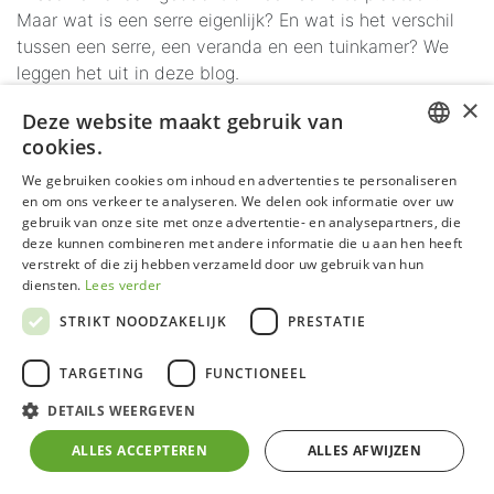
Maar wat is een serre eigenlijk? En wat is het verschil
tussen een serre, een veranda en een tuinkamer? We
leggen het uit in deze blog.
×
Deze website maakt gebruik van
Wat is een serre en waarvoor wordt ze
cookies.
gebruikt?
DUTCH
We gebruiken cookies om inhoud en advertenties te personaliseren
en om ons verkeer te analyseren. We delen ook informatie over uw
GERMAN
gebruik van onze site met onze advertentie- en analysepartners, die
Een serre is een vorm van
glastuinbouw
die bedoeld is
deze kunnen combineren met andere informatie die u aan hen heeft
FRENCH
om planten in te kweken
. We kennen serres van in de
verstrekt of die zij hebben verzameld door uw gebruik van hun
landbouw, maar ook als thuiskweker kun je een serre
ENGLISH
diensten.
Lees verder
plaatsen. Een serre bestaat meestal uit
glas, aluminium
STRIKT NOODZAKELIJK
PRESTATIE
en inox bouten
.
TARGETING
FUNCTIONEEL
Een serre creëert als het ware een microklimaat, met de
optimale temperatuur en veel lichtinval. Daardoor
DETAILS WEERGEVEN
verleng je het kweekseizoen
. Bovendien biedt ze
ALLES ACCEPTEREN
ALLES AFWIJZEN
bescherming tegen wind en regen, waardoor je niet
alleen inheemse maar ook zuiderse planten een plaats