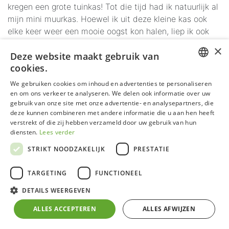
kregen een grote tuinkas! Tot die tijd had ik natuurlijk al
mijn mini muurkas. Hoewel ik uit deze kleine kas ook
elke keer weer een mooie oogst kon halen, liep ik ook
wel tegen de beperkingen van de ruimte aan.
×
Deze website maakt gebruik van
Grootschalig voorzaaien was geen optie, heel veel
cookies.
verschillende soorten tomaten pasten ook niet in de
DUTCH
We gebruiken cookies om inhoud en advertenties te personaliseren
ruimte en een uitbreiding van bijvoorbeeld courgettes,
en om ons verkeer te analyseren. We delen ook informatie over uw
GERMAN
pepers en paprika’s kon ik wel vergeten. Die grote kas
gebruik van onze site met onze advertentie- en analysepartners, die
zou dit wel allemaal mogelijk gaan maken.
deze kunnen combineren met andere informatie die u aan hen heeft
FRENCH
verstrekt of die zij hebben verzameld door uw gebruik van hun
ENGLISH
diensten.
Lees verder
En meer dan dat, weet ik nu!
Zo hebben we in de kas
ook een heerlijke zitplek gecreëerd, groeien er jaarrond
STRIKT NOODZAKELIJK
PRESTATIE
groenten en kruiden en kan ik in de winter mijn
kuipplanten laten schuilen voor de kou. De nieuwe kas
TARGETING
FUNCTIONEEL
biedt nog meer dan we voor mogelijk hadden
DETAILS WEERGEVEN
gehouden.
Het klinkt als een droom die uitkomt en dat
is het gewoonweg ook!
ALLES ACCEPTEREN
ALLES AFWIJZEN