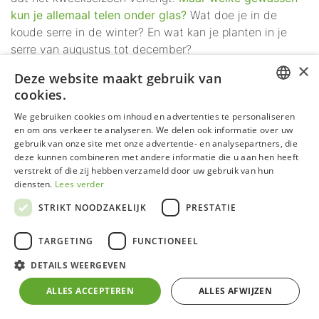
kun je allemaal telen onder glas?
Wat doe je in de
koude serre in de winter? En wat kan je planten in je
serre van augustus tot december?
×
Deze website maakt gebruik van
De serre voor beginners
cookies.
First things first
:
wat is een serre? Een serre is een vorm
DUTCH
We gebruiken cookies om inhoud en advertenties te personaliseren
van
glastuinbouw
om planten te kweken. Serres komen
en om ons verkeer te analyseren. We delen ook informatie over uw
GERMAN
voor in de landbouw, maar ook wie wil beginnen met
gebruik van onze site met onze advertentie- en analysepartners, die
deze kunnen combineren met andere informatie die u aan hen heeft
tuinieren kan een serre plaatsen.
FRENCH
verstrekt of die zij hebben verzameld door uw gebruik van hun
ENGLISH
diensten.
Lees verder
Serres bieden veel mogelijkheden voor je tuin:
STRIKT NOODZAKELIJK
PRESTATIE
Dankzij de warme temperatuur en veel lichtinval in
de serre start je
vroeger met kweken
in het
TARGETING
FUNCTIONEEL
voorjaar en geniet je langer van je oogst in het
DETAILS WEERGEVEN
najaar.
ALLES ACCEPTEREN
ALLES AFWIJZEN
Voorzaaien
in de serre kan al vanaf februari.
Tuinier je in bakken
?
In de winter biedt de serre