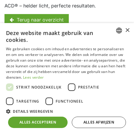
ACD® – helder licht, perfecte resultaten.
Terug naar overzicht
×
Deze website maakt gebruik van
cookies.
DUTCH
We gebruiken cookies om inhoud en advertenties te personaliseren
en om ons verkeer te analyseren. We delen ook informatie over uw
GERMAN
gebruik van onze site met onze advertentie- en analysepartners, die
deze kunnen combineren met andere informatie die u aan hen heeft
FRENCH
verstrekt of die zij hebben verzameld door uw gebruik van hun
ENGLISH
diensten.
Lees verder
STRIKT NOODZAKELIJK
PRESTATIE
TARGETING
FUNCTIONEEL
DETAILS WEERGEVEN
ALLES ACCEPTEREN
ALLES AFWIJZEN