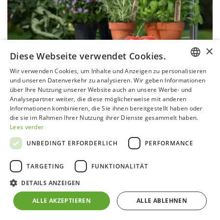
×
Diese Webseite verwendet Cookies.
Wir verwenden Cookies, um Inhalte und Anzeigen zu personalisieren
DUTCH
und unseren Datenverkehr zu analysieren. Wir geben Informationen
über Ihre Nutzung unserer Website auch an unsere Werbe- und
GERMAN
Analysepartner weiter, die diese möglicherweise mit anderen
Informationen kombinieren, die Sie ihnen bereitgestellt haben oder
FRENCH
Was man im Mai im Gewächshaus machen
die sie im Rahmen Ihrer Nutzung ihrer Dienste gesammelt haben.
kann
Lees verder
ENGLISH
Was man im Mai im Gewächshaus machen kann Der Mai ist die
Zeit, in der dein Gewächshaus so richtig zum Leben erwacht.
UNBEDINGT ERFORDERLICH
PERFORMANCE
Die Kombination aus längeren Tagen, mehr Sonnenlicht und
steigenden Temperaturen s...
TARGETING
FUNKTIONALITÄT
DETAILS ANZEIGEN
ALLE AKZEPTIEREN
ALLE ABLEHNEN