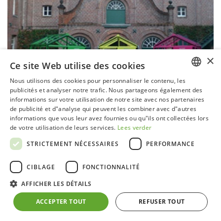
×
Ce site Web utilise des cookies
Nous utilisons des cookies pour personnaliser le contenu, les
DUTCH
publicités et analyser notre trafic. Nous partageons également des
informations sur votre utilisation de notre site avec nos partenaires
GERMAN
de publicité et d"analyse qui peuvent les combiner avec d"autres
informations que vous leur avez fournies ou qu"ils ont collectées lors
FRENCH
de votre utilisation de leurs services.
Lees verder
ENGLISH
STRICTEMENT NÉCESSAIRES
PERFORMANCE
Serre P03 Urban RAL
CIBLAGE
FONCTIONNALITÉ
Structure en aluminium avec ancrage
AFFICHER LES DÉTAILS
Verre sécurit clair 4 mm dans les parois latérales et
dans le toiture
ACCEPTER TOUT
REFUSER TOUT
Vis et écrous en acier inoxydable