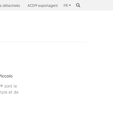
s détacheés
ACD® exportagent
FR
 nous
Pourquoi ACD®
Piccolo
D® sont le
tyle et de