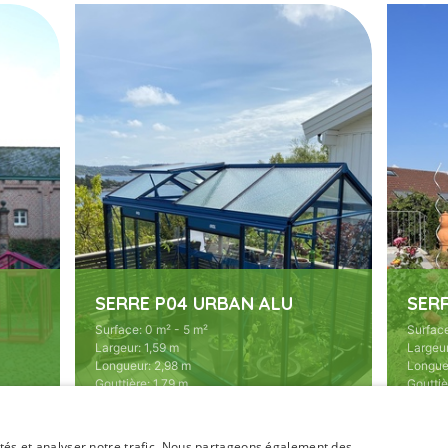
SERRE P04 URBAN ALU
SER
Surface
:
0 m² - 5 m²
Surfac
Largeur
:
1,59 m
Largeu
Longueur
:
2,98 m
Longue
Gouttière
:
1,79 m
Gouttiè
Faitière
:
2,21 m
Faitièr
Type
:
Parois droites
Type
:
P
cités et analyser notre trafic. Nous partageons également des