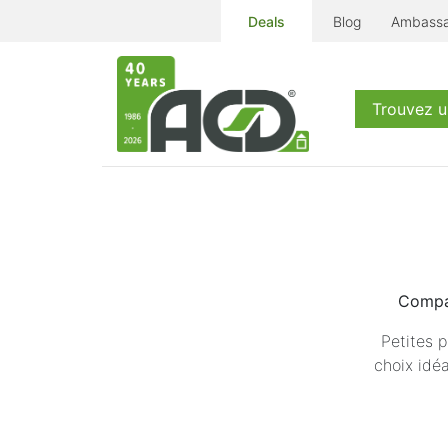
Deals
Blog
Ambassa
Produits
Se
Trouvez 
Compac
Petites p
choix idé