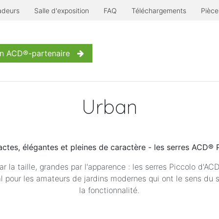
deurs
Salle d'exposition
FAQ
Téléchargements
Pièce
rre à l'ancienne
Encore plus...
Inspiration
Contactez
un ACD®-partenaire
Urban
tes, élégantes et pleines de caractère - les serres ACD® 
ar la taille, grandes par l'apparence : les serres Piccolo d'AC
al pour les amateurs de jardins modernes qui ont le sens du s
la fonctionnalité.