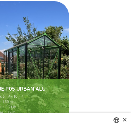
RE P05 URBAN ALU
e
:
5 m² - 10 m²
r
:
1,59 m
ur
:
3,71 m
re
:
1,79 m
×
e
:
2,21 m
arois droites