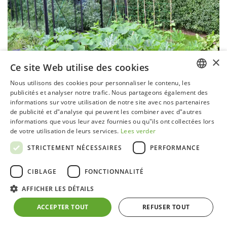
×
Ce site Web utilise des cookies
Nous utilisons des cookies pour personnaliser le contenu, les
DUTCH
publicités et analyser notre trafic. Nous partageons également des
informations sur votre utilisation de notre site avec nos partenaires
GERMAN
de publicité et d"analyse qui peuvent les combiner avec d"autres
informations que vous leur avez fournies ou qu"ils ont collectées lors
FRENCH
de votre utilisation de leurs services.
Lees verder
ENGLISH
STRICTEMENT NÉCESSAIRES
PERFORMANCE
R205 Blackline
CIBLAGE
FONCTIONNALITÉ
Avec ses lignes épurées et sa finition élégante, la
AFFICHER LES DÉTAILS
serre R205 Blackline ajoute une touche de luxe à
votre jardin ou terrasse. L'utilisation de matériaux de
ACCEPTER TOUT
REFUSER TOUT
haute qualité garantit non seulement la durabilité,