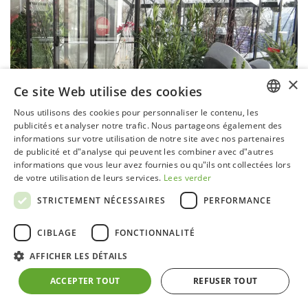
×
Ce site Web utilise des cookies
Nous utilisons des cookies pour personnaliser le contenu, les
DUTCH
publicités et analyser notre trafic. Nous partageons également des
informations sur votre utilisation de notre site avec nos partenaires
GERMAN
de publicité et d"analyse qui peuvent les combiner avec d"autres
informations que vous leur avez fournies ou qu"ils ont collectées lors
FRENCH
de votre utilisation de leurs services.
Lees verder
ENGLISH
STRICTEMENT NÉCESSAIRES
PERFORMANCE
CIBLAGE
FONCTIONNALITÉ
Chambre de jardin Aurélie
AFFICHER LES DÉTAILS
Structure en aluminium laquée noir (ral9005) avec
ACCEPTER TOUT
REFUSER TOUT
ancrage