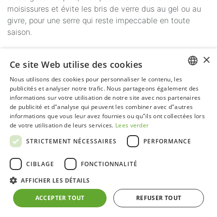
moisissures et évite les bris de verre dus au gel ou au
givre, pour une serre qui reste impeccable en toute
saison.
ACD® – un design intelligent pour un confort durable.
×
Ce site Web utilise des cookies
Retour à l'aperçu
Nous utilisons des cookies pour personnaliser le contenu, les
DUTCH
publicités et analyser notre trafic. Nous partageons également des
informations sur votre utilisation de notre site avec nos partenaires
GERMAN
de publicité et d"analyse qui peuvent les combiner avec d"autres
informations que vous leur avez fournies ou qu"ils ont collectées lors
FRENCH
de votre utilisation de leurs services.
Lees verder
ENGLISH
STRICTEMENT NÉCESSAIRES
PERFORMANCE
CIBLAGE
FONCTIONNALITÉ
AFFICHER LES DÉTAILS
ACCEPTER TOUT
REFUSER TOUT