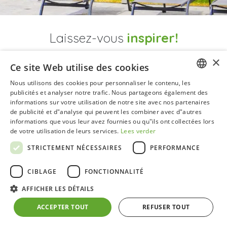
Laissez-vous
inspirer!
×
Ce site Web utilise des cookies
SERRES
CHAMBRES DE JARDIN
Nous utilisons des cookies pour personnaliser le contenu, les
DUTCH
publicités et analyser notre trafic. Nous partageons également des
informations sur votre utilisation de notre site avec nos partenaires
GERMAN
AFFAIRES ET PLAISIR
PROJET & CRÉATION
de publicité et d"analyse qui peuvent les combiner avec d"autres
informations que vous leur avez fournies ou qu"ils ont collectées lors
FRENCH
de votre utilisation de leurs services.
Lees verder
ENGLISH
STRICTEMENT NÉCESSAIRES
PERFORMANCE
CIBLAGE
FONCTIONNALITÉ
AFFICHER LES DÉTAILS
ACCEPTER TOUT
REFUSER TOUT