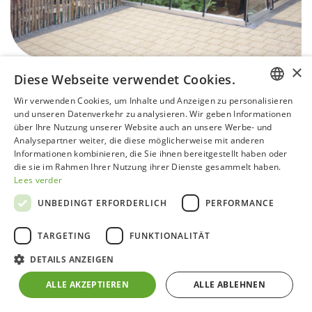
×
Diese Webseite verwendet Cookies.
Wir verwenden Cookies, um Inhalte und Anzeigen zu personalisieren
DUTCH
und unseren Datenverkehr zu analysieren. Wir geben Informationen
über Ihre Nutzung unserer Website auch an unsere Werbe- und
GERMAN
Analysepartner weiter, die diese möglicherweise mit anderen
MS206 Alu - Angebote​
Informationen kombinieren, die Sie ihnen bereitgestellt haben oder
FRENCH
die sie im Rahmen Ihrer Nutzung ihrer Dienste gesammelt haben.
NEUES ANGEBOT
Lees verder
ENGLISH
UNBEDINGT ERFORDERLICH
PERFORMANCE
Diese Modelle können Spuren von internem Gebrauch
oder interner Konstruktion aufweisen, die jedoch keinen
TARGETING
FUNKTIONALITÄT
Einfluss auf die Funktionsweise haben.
DETAILS ANZEIGEN
Alle Preise verstehen sich inklusive Mehrwertsteuer und
ALLE AKZEPTIEREN
ALLE ABLEHNEN
werden in Belgien an Ihre Haustür geliefert. Auf Anfrage
ist eine Montage in Belgien möglich. Sie können über