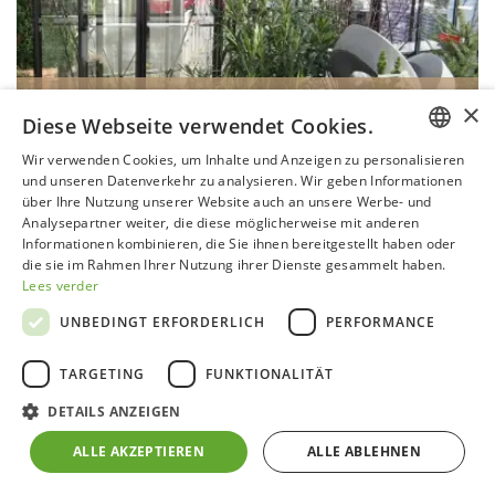
×
ORANGERIE AURÉLIE
Diese Webseite verwendet Cookies.
Grundfläche
:
10 m² - 15 m²
Wir verwenden Cookies, um Inhalte und Anzeigen zu personalisieren
Breite
:
3,71 m
DUTCH
und unseren Datenverkehr zu analysieren. Wir geben Informationen
Länge
:
3,03 m
über Ihre Nutzung unserer Website auch an unsere Werbe- und
Firsthöhe
:
2,35 m
GERMAN
Analysepartner weiter, die diese möglicherweise mit anderen
Wandtyp
:
Gerade Wände
Farbe
:
Blackline
Informationen kombinieren, die Sie ihnen bereitgestellt haben oder
FRENCH
die sie im Rahmen Ihrer Nutzung ihrer Dienste gesammelt haben.
Lees verder
ENGLISH
UNBEDINGT ERFORDERLICH
PERFORMANCE
TARGETING
FUNKTIONALITÄT
DETAILS ANZEIGEN
ALLE AKZEPTIEREN
ALLE ABLEHNEN