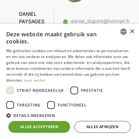
DANIEL
daniel_dupont@hotmail.fr
PAYSAGES
0033 6 80 85 86 78
×
Deze website maakt gebruik van
cookies.
Frankrijk
DUTCH
We gebruiken cookies om inhoud en advertenties te personaliseren
en om ons verkeer te analyseren. We delen ook informatie over uw
GERMAN
gebruik van onze site met onze advertentie- en analysepartners, die
deze kunnen combineren met andere informatie die u aan hen heeft
FRENCH
verstrekt of die zij hebben verzameld door uw gebruik van hun
ENGLISH
diensten.
Lees verder
STRIKT NOODZAKELIJK
PRESTATIE
TARGETING
FUNCTIONEEL
DETAILS WEERGEVEN
ALLES ACCEPTEREN
ALLES AFWIJZEN