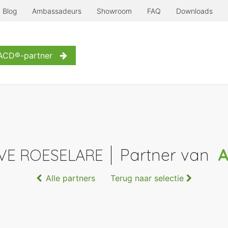
Blog
Ambassadeurs
Showroom
FAQ
Downloads
Serre à l'ancienne
Nog meer...
Inspiratie
Contact
W
 ACD®-partner
Partner van
A
VE ROESELARE
Alle partners
Terug naar selectie