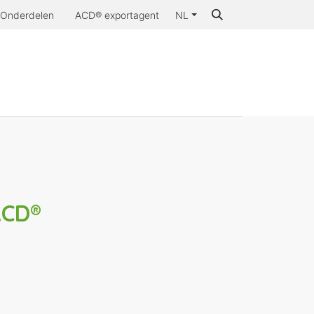
Onderdelen
ACD® exportagent
NL
aarom ACD®
CD®