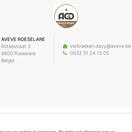
AVEVE ROESELARE
verbraeken.davy@aveve.be
Rotsestraat 3
0032 51 24 13 05
8800
Roeselare
België
en om ons verkeer te analyseren. We delen ook informatie over uw