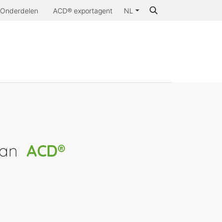
Onderdelen
ACD® exportagent
NL
aarom ACD®
van
ACD®