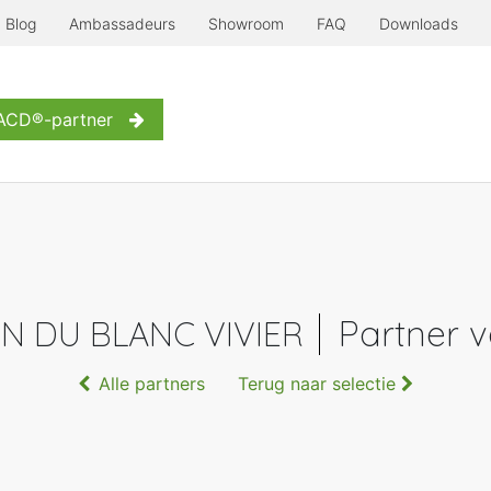
Blog
Ambassadeurs
Showroom
FAQ
Downloads
Serre à l'ancienne
Nog meer...
Inspiratie
Contact
W
 ACD®-partner
Partner 
N DU BLANC VIVIER
Alle partners
Terug naar selectie