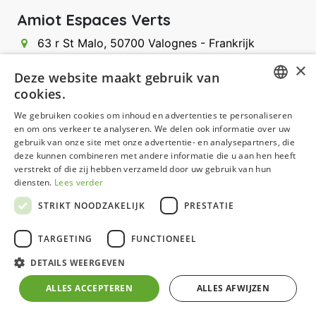
Amiot Espaces Verts
63 r St Malo
,‎
50700
Valognes
-
Frankrijk
02 33 40 26 84
×
Deze website maakt gebruik van
contact@amiotespacesverts.com
cookies.
DUTCH
We gebruiken cookies om inhoud en advertenties te personaliseren
en om ons verkeer te analyseren. We delen ook informatie over uw
GERMAN
gebruik van onze site met onze advertentie- en analysepartners, die
deze kunnen combineren met andere informatie die u aan hen heeft
FRENCH
verstrekt of die zij hebben verzameld door uw gebruik van hun
ENGLISH
diensten.
Lees verder
STRIKT NOODZAKELIJK
PRESTATIE
TARGETING
FUNCTIONEEL
DETAILS WEERGEVEN
ALLES ACCEPTEREN
ALLES AFWIJZEN